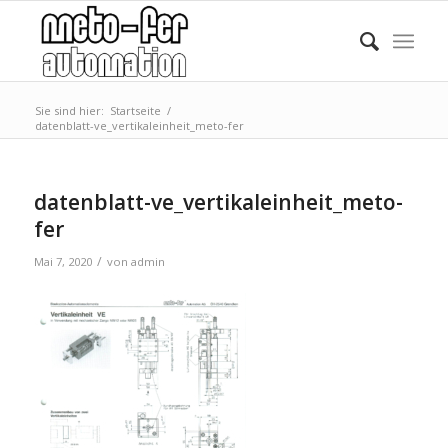
Sie sind hier:
Startseite
/
datenblatt-ve_vertikaleinheit_meto-fer
datenblatt-ve_vertikaleinheit_meto-
fer
/
Mai 7, 2020
von
admin