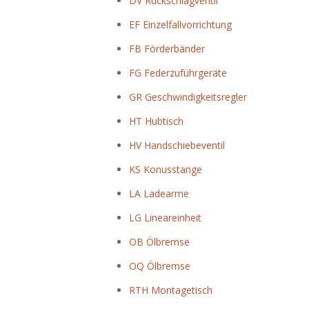
DV Rückschlagventil
EF Einzelfallvorrichtung
FB Förderbänder
FG Federzuführgeräte
GR Geschwindigkeitsregler
HT Hubtisch
HV Handschiebeventil
KS Konusstange
LA Ladearme
LG Lineareinheit
OB Ölbremse
OQ Ölbremse
RTH Montagetisch