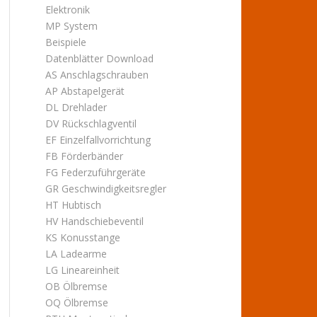
Elektronik
MP System
Beispiele
Datenblätter Download
AS Anschlagschrauben
AP Abstapelgerät
DL Drehlader
DV Rückschlagventil
EF Einzelfallvorrichtung
FB Förderbänder
FG Federzuführgeräte
GR Geschwindigkeitsregler
HT Hubtisch
HV Handschiebeventil
KS Konusstange
LA Ladearme
LG Lineareinheit
OB Ölbremse
OQ Ölbremse