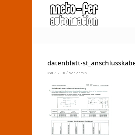
datenblatt-st_anschlusskab
/
Mai 7, 2020
von
admin