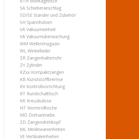
RTH Montagetisch
SA Schieberanschlag
SD/SE Ständer und Zubehör
SH Spannhülsen
VA Vakuumeinheit
VA Vakuumüberwachung
WM Wellenmagazin
WL Winkellader
ZR Zangenhalterrohr
ZY Zylinder
KZxx Kompaktzangen
KB Kunststoffbremse
KV Kontrollvorrichtung
RT Rundschalttisch
KK Kreuzkulisse
NT Normrolltische
MD Drehantriebe
ZD Zangendrehkopf
ML Minilineareinheiten
VE Vertikaleinheiten