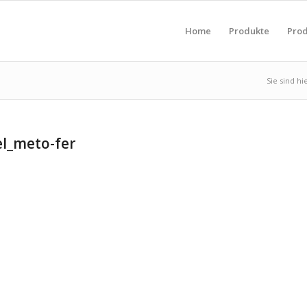
Home
Produkte
Prod
Sie sind hi
el_meto-fer