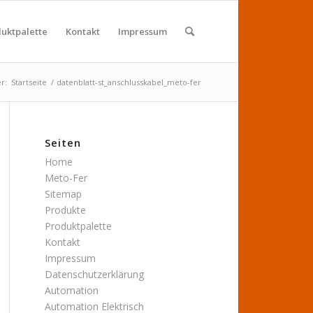
uktpalette
Kontakt
Impressum
er:
Startseite
/
datenblatt-st_anschlusskabel_meto-fer
Seiten
Home
Meto-Fer
Sitemap
Produkte
Produktpalette
Kontakt
Impressum
Datenschutzerklärung
Automation
Automation Elektrisch