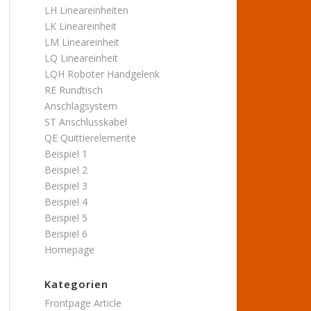
LH Lineareinheiten
LK Lineareinheit
LM Lineareinheit
LQ Lineareinheit
LQH Roboter Handgelenk
RE Rundtisch
Anschlagsystem
ST Anschlusskabel
QE Quittierelemente
Beispiel 1
Beispiel 2
Beispiel 3
Beispiel 4
Beispiel 5
Beispiel 6
Homepage
Kategorien
Frontpage Article